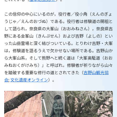
この信仰の中心にいるのが，役行者／役小角（えんのぎょ
うじゃ／えんのおづぬ）である。役行者は修験道の開祖と
して語られ，奈良県の大峯山（おおみねさん），奈良県吉
野にある金峯山（きんぷせん）および吉野（よしの）とい
った山岳霊場と深く結びついている。とりわけ吉野・大峯
は，修験道を語るうえで欠かせない場所である。吉野山か
ら大峯山系，そして熊野へと続く道は「大峯奥駈道（おお
みねおくがけみち）」と呼ばれ，修験者が祈りながら山々
を踏破する重要な修行の道とされてきた（
吉野山観光協
会
;
文化遺産オンライン
）。