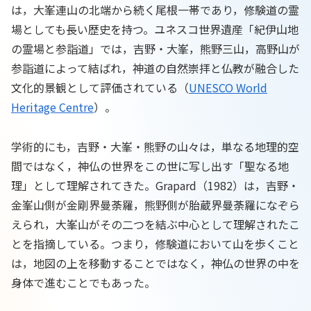
は，大峯連山の北端から続く尾根一帯であり，修験道の霊
場としても長い歴史を持つ。ユネスコ世界遺産「紀伊山地
の霊場と参詣道」では，吉野・大峯，熊野三山，高野山が
参詣道によって結ばれ，神道の自然崇拝と仏教が融合した
文化的景観として評価されている（
UNESCO World
Heritage Centre
）。
学術的にも，吉野・大峯・熊野の山々は，単なる地理的空
間ではなく，神仏の世界をこの世に写し出す「聖なる地
理」として理解されてきた。Grapard（1982）は，吉野・
金峯山側が金剛界曼荼羅，熊野側が胎蔵界曼荼羅になぞら
えられ，大峯山がその二つを結ぶ中心として理解されたこ
とを指摘している。つまり，修験道において山を歩くこと
は，地図の上を移動することではなく，神仏の世界の中を
身体で進むことでもあった。