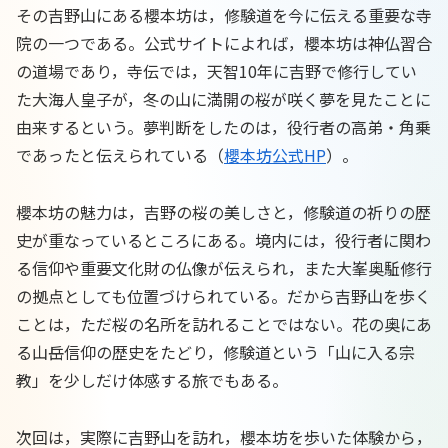
その吉野山にある櫻本坊は，修験道を今に伝える重要な寺
院の一つである。公式サイトによれば，櫻本坊は神仏習合
の道場であり，寺伝では，天智10年に吉野で修行してい
た大海人皇子が，冬の山に満開の桜が咲く夢を見たことに
由来するという。夢判断をしたのは，役行者の高弟・角乗
であったと伝えられている（
櫻本坊公式HP
）。
櫻本坊の魅力は，吉野の桜の美しさと，修験道の祈りの歴
史が重なっているところにある。境内には，役行者に関わ
る信仰や重要文化財の仏像が伝えられ，また大峯奥駈修行
の拠点としても位置づけられている。だから吉野山を歩く
ことは，ただ桜の名所を訪れることではない。花の奥にあ
る山岳信仰の歴史をたどり，修験道という「山に入る宗
教」を少しだけ体感する旅でもある。
次回は，実際に吉野山を訪れ，櫻本坊を歩いた体験から，