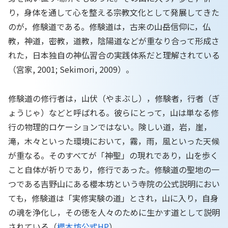
り，身体を通して心を整える宗教文化として発展してきた
のが，修験道である。修験道は，古来の山岳信仰に，仏
教，神道，密教，道教，陰陽道などが重なり合って形成さ
れた，日本独自の神仏習合の実践体系だと理解されている
（宮家, 2001; Sekimori, 2009）。
修験道の修行者は，山伏（やまぶし），修験者，行者（ぎ
ょうじゃ）などと呼ばれる。彼らにとって，山は単なる修
行の物理的ロケーションではない。険しい道，岩，崖，
滝，木々といった環境において，霧，雨，風といった天候
が重なる。そのすべてが「神聖」の現れであり，山を歩く
こと自体が祈りであり，修行であった。修験道の聖地の一
つである吉野山にある櫻本坊という寺院の公式説明におい
ても，修験道は「実修実験の道」とされ，山に入り，自身
の魂を浄化し，その徳を人々のために生かす道として説明
されている（
櫻本坊公式HP
）。