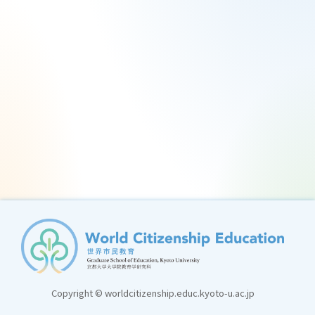
Copyright © worldcitizenship.educ.kyoto-u.ac.jp